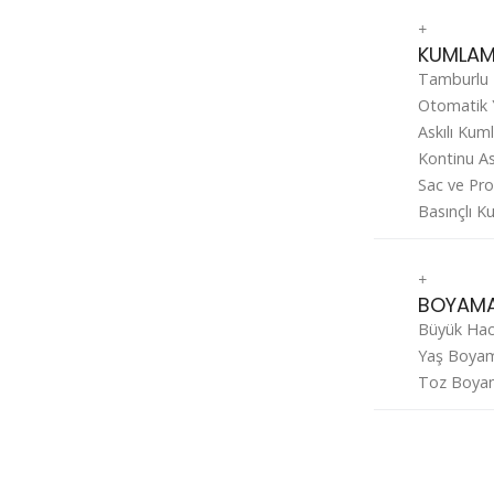
+
KUMLA
Tamburlu
Otomatik 
Askılı Ku
Kontinu A
Sac ve Pr
Basınçlı 
+
BOYAM
Büyük Hac
Yaş Boyam
Toz Boyam