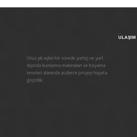
ULAŞIM
Otuz yılı aşkın bir sürede yurtiçi ve yurt
dışında kumlama makinaları ve boyama
tesisleri alanında yüzlerce projeyi hayata
geçirdik.