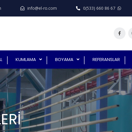
n
info@el-ro.com
0(533) 660 86 67
L
KUMLAMA
BOYAMA
REFERANSLAR
ERİ
NE VE