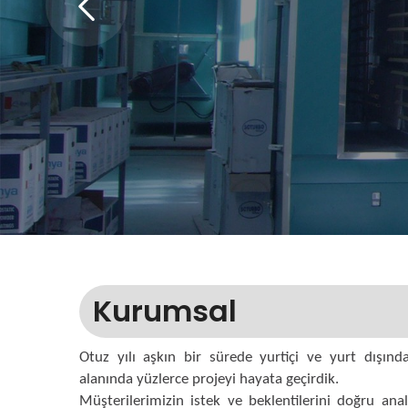
TESİSLERİ
Kurumsal
Otuz yılı aşkın bir sürede yurtiçi ve yurt dışı
alanında yüzlerce projeyi hayata geçirdik.
Müşterilerimizin istek ve beklentilerini doğru anal