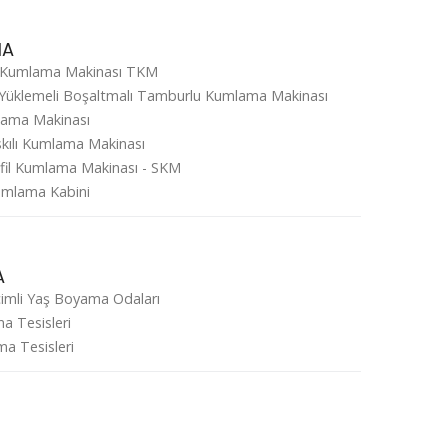
MA
 Kumlama Makinası TKM
Yüklemeli Boşaltmalı Tamburlu Kumlama Makinası
mlama Makinası
skılı Kumlama Makinası
ofil Kumlama Makinası - SKM
Kumlama Kabini
A
imli Yaş Boyama Odaları
a Tesisleri
a Tesisleri